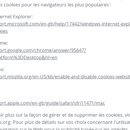
s cookies pour les navigateurs les plus populaires :
ternet Explorer:
ort.microsoft.com/en-gb/help/17442/windows-internet-expl
kies
ome:
port.google.com/chrome/answer/95647?
latform%3DDesktop&hl=en
ox:
ort.mozilla.org/en-US/kb/enable-and-disable-cookies-websit
ort.apple.com/en-gb/guide/safari/sfri11471/mac
r plus sur la façon de gérer et de supprimer les cookies, visi
.org. Pour plus de détails sur vos choix concernant l'utilisa
avigation sur le Web pour la publicité basée sur les intérêts