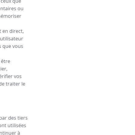
e ceux que
entaires ou
mémoriser
 en direct,
utilisateur
is que vous
 être
ier,
rifier vos
 traiter le
par des tiers
nt utilisées
ontinuer à