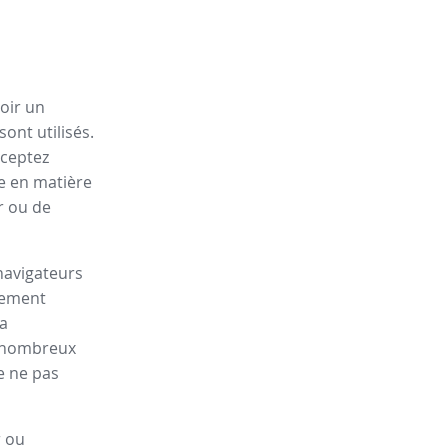
oir un
ont utilisés.
cceptez
ue en matière
r ou de
navigateurs
lement
la
de nombreux
e ne pas
r ou