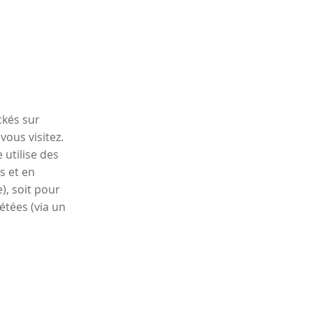
ckés sur
vous visitez.
 utilise des
s et en
), soit pour
étées (via un