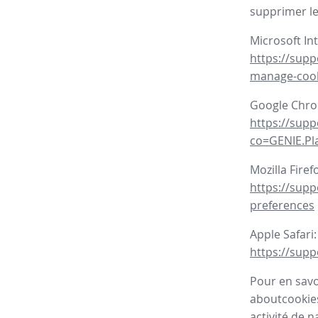
supprimer le
Microsoft In
https://supp
manage-coo
Google Chr
https://sup
co=GENIE.P
Mozilla Firef
https://supp
preferences
Apple Safari:
https://supp
Pour en savoi
aboutcookies
activité de n