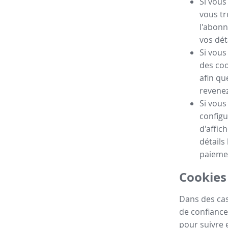
Si vous
vous tr
l'abonn
vos dét
Si vous
des coo
afin qu
revenez 
Si vous
configu
d'affic
détails
paieme
Cookies 
Dans des cas
de confiance
pour suivre e