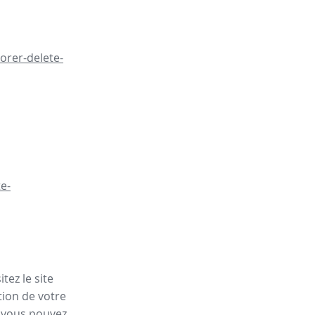
orer-delete-
e-
tez le site
tion de votre
, vous pouvez